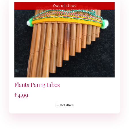
Out of stock
Flauta Pan 13 tubos
€
4,99
Detalhes