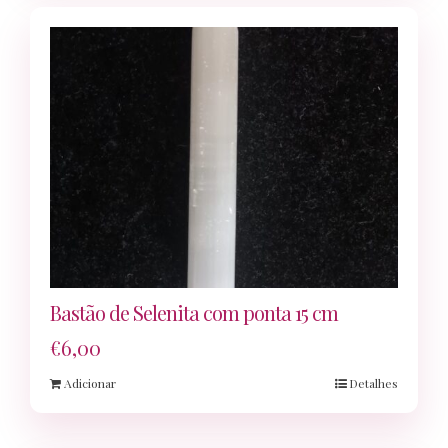
Bastão de Selenita com ponta 15 cm
€
6,00
Adicionar
Detalhes