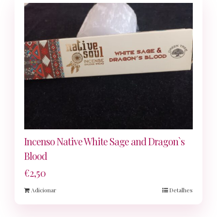
Incenso Native White Sage and Dragon`s
Blood
€
2,50
Adicionar
Detalhes