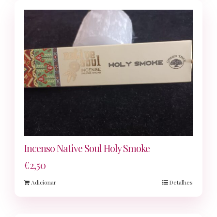
Incenso Native Soul Holy Smoke
€
2,50
Adicionar
Detalhes