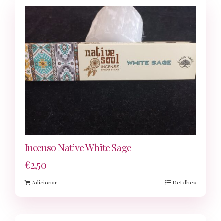
Incenso Native White Sage
€
2,50
Adicionar
Detalhes