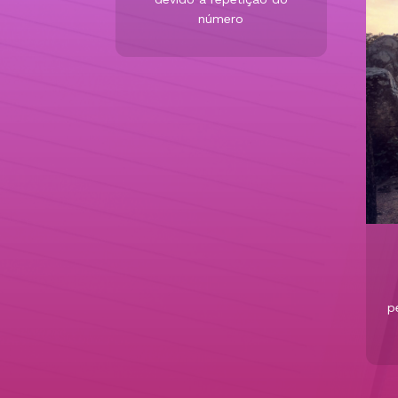
número
p