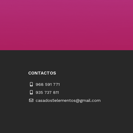
CONTACTOS
968 591 771
935 737 811
casados5elementos@gmail.com