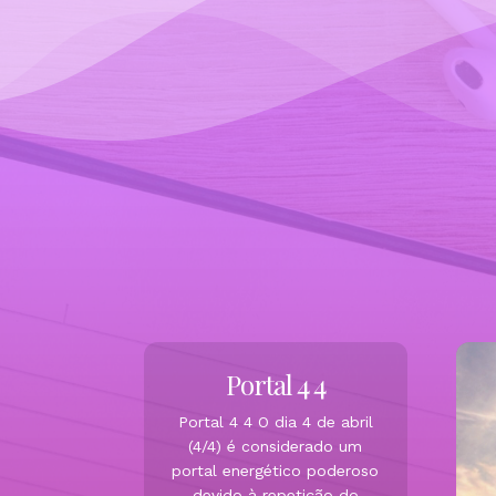
Portal 4 4
Portal 4 4 O dia 4 de abril
(4/4) é considerado um
portal energético poderoso
devido à repetição do