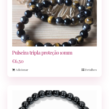
Pulseira tripla proteção 10mm
€
6,50
Adicionar
Detalhes