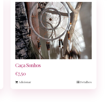
Caça Sonhos
€
7,50
Adicionar
Detalhes