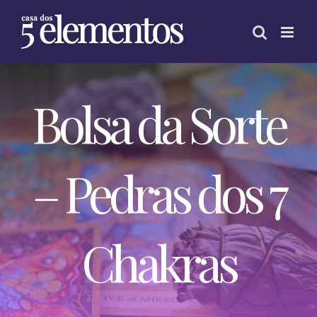
Skip
to
content
Bolsa da Sorte
– Pedras dos 7
Chakras