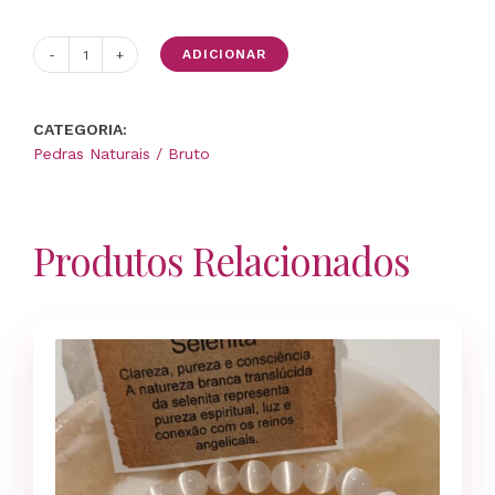
ADICIONAR
Quantidade
de
Bolsa
CATEGORIA:
da
Pedras Naturais / Bruto
Sorte
-
Pedras
dos
Produtos Relacionados
7
Chakras