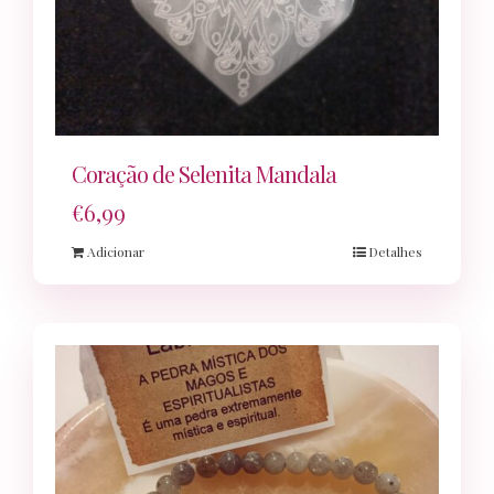
Coração de Selenita Mandala
€
6,99
Adicionar
Detalhes