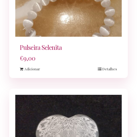
Pulseira Selenita
€
9,00
Adicionar
Detalhes