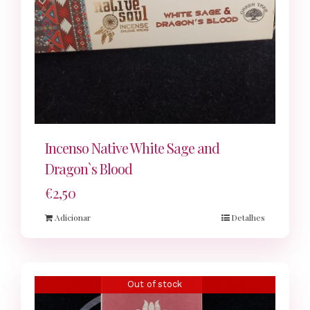
Incenso Native White Sage and
Dragon`s Blood
€
2,50
Adicionar
Detalhes
Out of stock