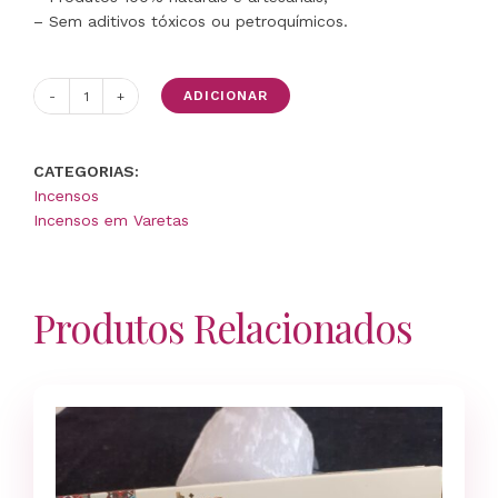
– Sem aditivos tóxicos ou petroquímicos.
ADICIONAR
Quantidade
de
Incenso
CATEGORIAS:
Native
Incensos
Soul
Incensos em Varetas
Pau
Santo
Produtos Relacionados