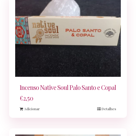
Incenso Native Soul Palo Santo e Copal
€
2,50
Adicionar
Detalhes