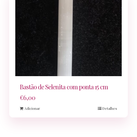
Bastão de Selenita com ponta 15 cm
€
6,00
Adicionar
Detalhes