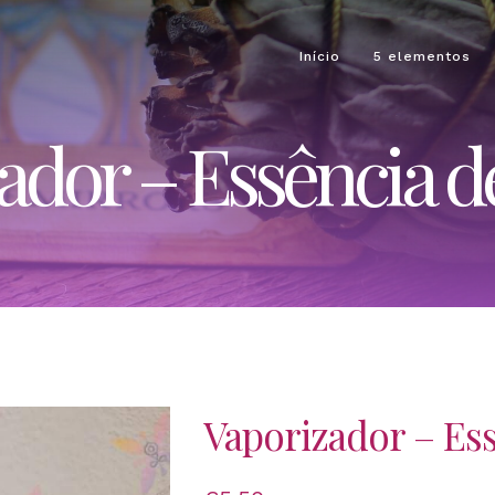
Início
5 elementos
ador – Essência de
Vaporizador – Ess