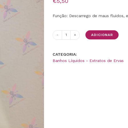
€
5,50
Função: Descarrego de maus fluidos, e
ADICIONAR
Quantidade
de
Vaporizador
CATEGORIA:
-
Banhos Líquidos - Extratos de Ervas
Essência
de
7
Ervas