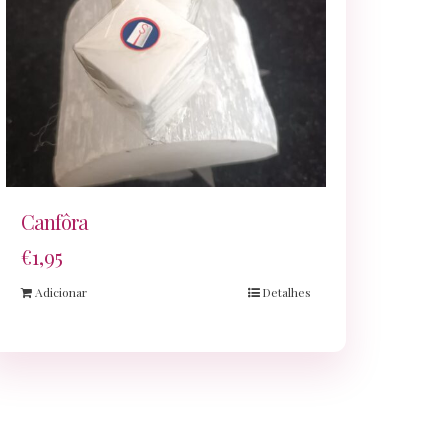
Canfôra
€
1,95
Adicionar
Detalhes