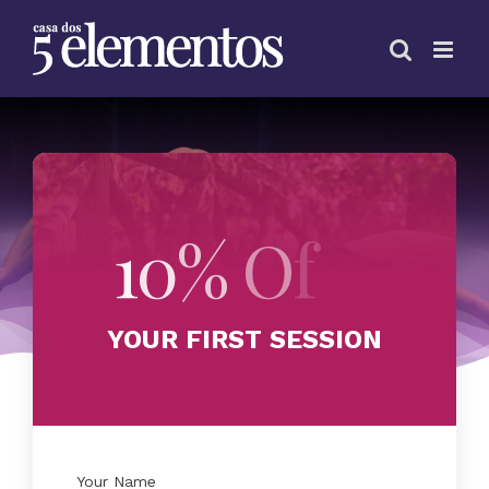
Skip
to
content
Reservas
YOUR FIRST SESSION
Your Name